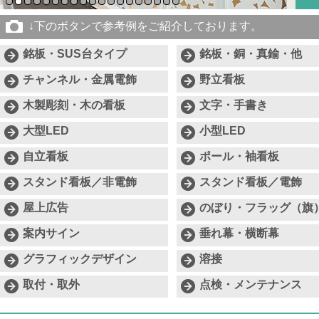
↓下のボタンで参考例をご紹介しております。
銘板・SUS台タイプ
銘板・銅・真鍮・他
チャンネル・金属電飾
野立看板
木製彫刻・木の看板
文字・手書き
大型LED
小型LED
自立看板
ポール・袖看板
スタンド看板／非電飾
スタンド看板／電飾
屋上広告
のぼり・フラッグ（旗
案内サイン
垂れ幕・横断幕
グラフィックデザイン
溶接
取付・取外
点検・メンテナンス