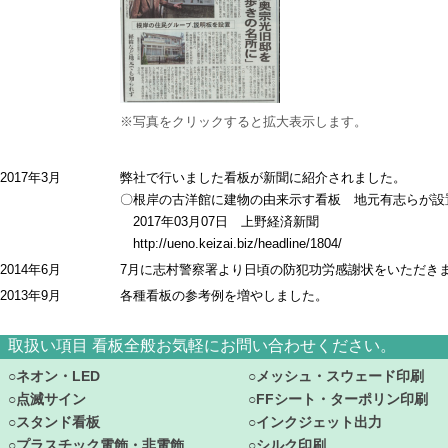
※写真をクリックすると拡大表示します。
2017年3月
弊社で行いました看板が新聞に紹介されました。
〇根岸の古洋館に建物の由来示す看板 地元有志らが設
2017年03月07日 上野経済新聞
http://ueno.keizai.biz/headline/1804/
2014年6月
7月に志村警察署より日頃の防犯功労感謝状をいただき
2013年9月
各種看板の参考例を増やしました。
取扱い項目 看板全般お気軽にお問い合わせください。
○ネオン・LED
○メッシュ・スウェード印刷
○点滅サイン
○FFシート・ターポリン印刷
○スタンド看板
○インクジェット出力
○プラスチック電飾・非電飾
○シルク印刷