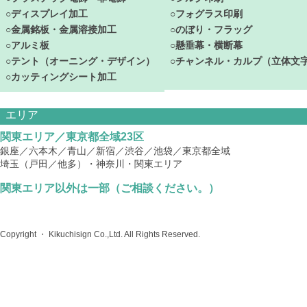
○ディスプレイ加工
○フォグラス印刷
○金属銘板・金属溶接加工
○のぼり・フラッグ
○アルミ板
○懸垂幕・横断幕
○テント（オーニング・デザイン）
○チャンネル・カルプ（立体文
○カッティングシート加工
エリア
関東エリア／東京都全域23区
銀座／六本木／青山／新宿／渋谷／池袋／東京都全域
埼玉（戸田／他多）・神奈川・関東エリア
関東エリア以外は一部（ご相談ください。）
Copyright ・ Kikuchisign Co.,Ltd. All Rights Reserved.